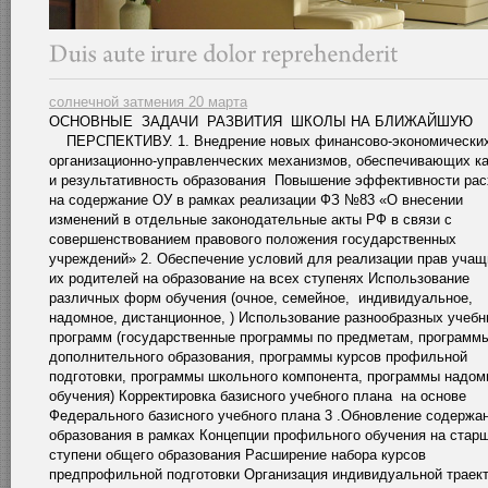
солнечной затмения 20 марта
ОСНОВНЫЕ ЗАДАЧИ РАЗВИТИЯ ШКОЛЫ НА БЛИЖАЙШУЮ
ПЕРСПЕКТИВУ. 1. Внедрение новых финансово-экономических
организационно-управленческих механизмов, обеспечивающих к
и результативность образования Повышение эффективности ра
на содержание ОУ в рамках реализации ФЗ №83 «О внесении
изменений в отдельные законодательные акты РФ в связи с
совершенствованием правового положения государственных
учреждений» 2. Обеспечение условий для реализации прав учащ
их родителей на образование на всех ступенях Использование
различных форм обучения (очное, семейное, индивидуальное,
надомное, дистанционное, ) Использование разнообразных учеб
программ (государственные программы по предметам, программ
дополнительного образования, программы курсов профильной
подготовки, программы школьного компонента, программы надом
обучения) Корректировка базисного учебного плана на основе
Федерального базисного учебного плана 3 .Обновление содержа
образования в рамках Концепции профильного обучения на стар
ступени общего образования Расширение набора курсов
предпрофильной подготовки Организация индивидуальной траек