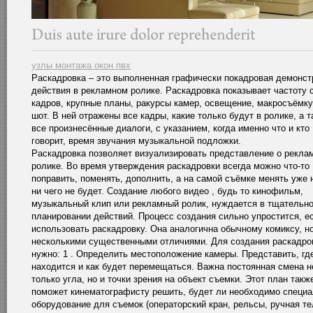
узлы монтажа окон пвх
Раскадровка – это выполненная графически покадровая демонст
действия в рекламном ролике. Раскадровка показывает частоту
кадров, крупные планы, ракурсы камер, освещение, макросъёмку,
шот. В ней отражены все кадры, какие только будут в ролике, а т
все произнесённые диалоги, с указанием, когда именно что и кто
говорит, время звучания музыкальной подложки.
Раскадровка позволяет визуализировать представление о рекла
ролике. Во время утверждения раскадровки всегда можно что-то
поправить, поменять, дополнить, а на самой съёмке менять уже 
ни чего не будет. Создание любого видео , будь то кинофильм,
музыкальный клип или рекламный ролик, нуждается в тщательн
планировании действий. Процесс создания сильно упростится, е
использовать раскадровку. Она аналогична обычному комиксу, но
несколькими существенными отличиями. Для создания раскадро
нужно: 1 . Определить местоположение камеры. Представить, гд
находится и как будет перемещаться. Важна постоянная смена н
только угла, но и точки зрения на объект съемки. Этот план такж
поможет кинематографисту решить, будет ли необходимо специ
оборудование для съемок (операторский кран, рельсы, ручная т